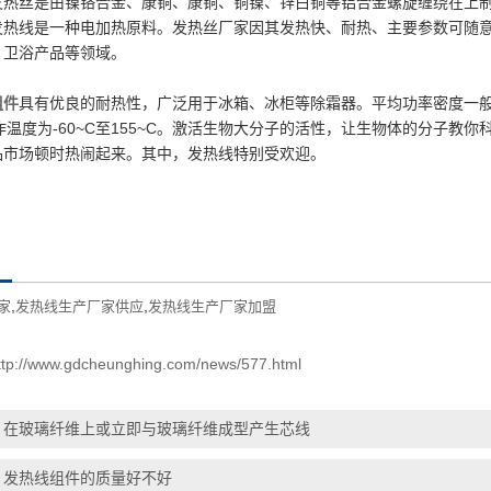
发热丝是由镍铬合金、康铜、康铜、铜镍、锌白铜等铝合金螺旋缠绕在上
发热线是一种电加热原料。发热丝厂家因其发热快、耐热、主要参数可随
、卫浴产品等领域。
组件
具有优良的耐热性，广泛用于冰箱、冰柜等除霜器。平均功率密度一般
作温度为-60~C至155~C。
激活生物大分子的活性，让生物体的分子教你
品市场顿时热闹起来。其中，发热线特别受欢迎。
,
,
家
发热线生产厂家供应
发热线生产厂家加盟
ttp://www.gdcheunghing.com/news/577.html
：
在玻璃纤维上或立即与玻璃纤维成型产生芯线
：
发热线组件的质量好不好