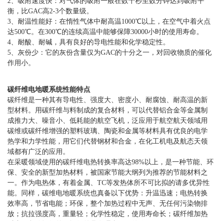
2、吸附速度快：对气体的吸附一般在数十秒至数分钟达到吸附平
衡，比GAC高2-3个数量级。
3、耐温性能好：在惰性气体中耐高温1000℃以上，在空气中着火点
达500℃。在300℃的连续高温中能够保障30000小时的使用寿命。
4、耐酸、耐碱，具有良好的导电性能和化学稳定性。
5、灰份少：它的灰份含量仅为GAC的十分之一，对回收物质的催化
作用小。
碳纤维电地暖系统性能特点
碳纤维是一种其有导电性、强度大、密度小、耐腐蚀、耐高温的新
型材料。用碳纤维与料制成的复合材料，可以代替铝合金等金属制
成推力大、噪音小、低耗能的航空飞机，泛应用于航空航天领域用
碳维或碳纤维增强的塑料玻璃、陶瓷和金属等材料具有优良的电学
热学和力学性能，用它们代替钢材和合金，在化工机电及航态天领
域都有广泛的应用。
在采暖领域使用的碳纤维电热转换率高达98%以上，是一种节能、环
保、安全的新型加热材料，被国家节能大纲列为推荐的节能材料之
一。作为电热体，有着金属、TC等发热体所不可比拟的请多优异性
能。同样，碳维电地暖系统也真备以下优势：升温迅速；电热转换
效率高，节省电能；环保，整个加热过程中无声、无任何污染物排
放；抗拉强度高，重量轻；化学性稳定，使用寿命长；碳纤维加热